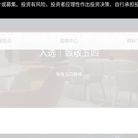
介或募集。投资有风险，投资者应理性作出投资决策、自行承担
026中国最佳青年投资人物榜单发布，
闻观点
视频中心
资料
入选｜致敬五四
致敬五四精神