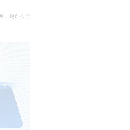
榜单。锡创投总