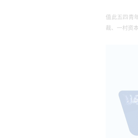
值此五四青年
裁、一村资